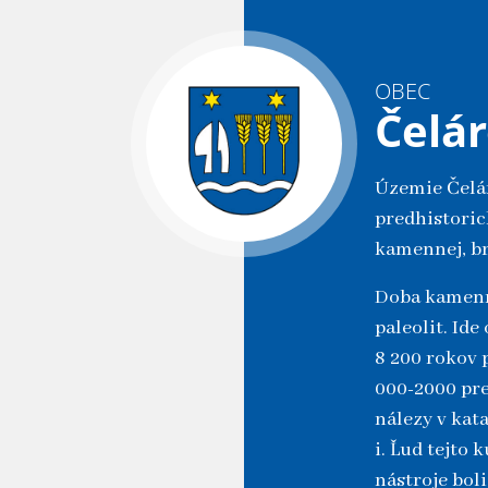
OBEC
Čelá
Územie Čelár
predhistoric
kamennej, br
Doba kamenná
paleolit. Id
8 200 rokov 
000-2000 pre
nálezy v kat
i. Ľud tejto
nástroje bol