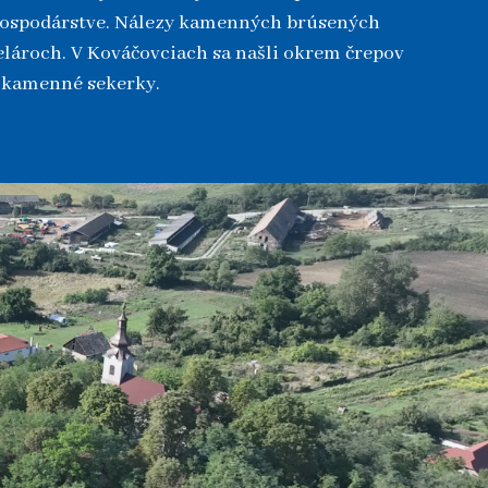
 hospodárstve. Nálezy kamenných brúsených
elároch. V Kováčovciach sa našli okrem črepov
a kamenné sekerky.