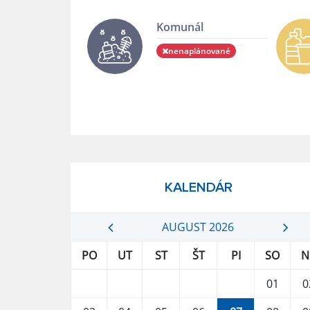
Komunál
nenaplánované
KALENDÁR
AUGUST 2026
PO
UT
ST
ŠT
PI
SO
N
01
0