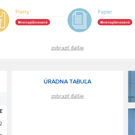
Plasty
Papier
nenaplánované
nenaplánované
zobraziť ďalšie
ÚRADNA TABUĽA
zobraziť ďalšie
E
2