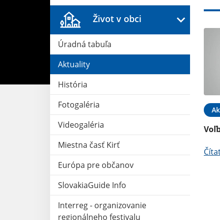
Život v obci
Úradná tabuľa
Aktuality
História
Fotogaléria
12. SEP 2022
Ak
Videogaléria
O a OSK
Voľ
Miestna časť Kirť
Číta
Európa pre občanov
SlovakiaGuide Info
Interreg - organizovanie
regionálneho festivalu