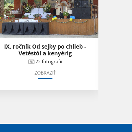
IX. ročník Od sejby po chlieb -
Otvoren
Vetéstól a kenyérig
22 fotografii
ZOBRAZIŤ