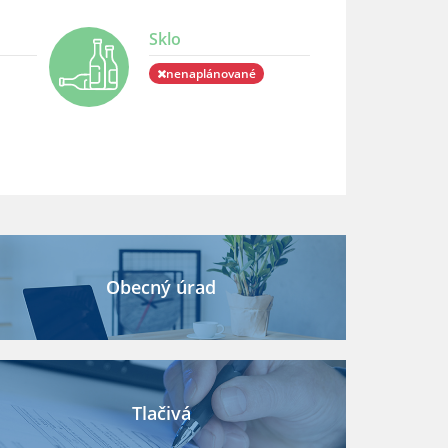
Sklo
nenaplánované
Obecný úrad
Tlačivá