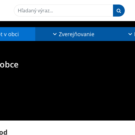
Hľadaný výraz...
t v obci
Zverejňovanie
 obce
od