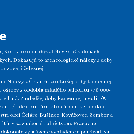
re
, Kirti a okolia obýval človek už v dobách
kých. Dokazujú to archeologické nálezy z doby
onzovej i železnej.
. Nálezy z Čelár sú zo staršej doby kamennej-
e o oštepy z obdobia mladého paleolitu /38 000-
pred. n.l. Z mladšej doby kamennej- neolit /5
d n.l./. Ide o kultúru s lineárnou keramikou
astri obcí Čeláre, Bušince, Kováčovce, Zombor a
 kultúry sa zaoberal roľníctvom. Pracovné
i dokonale vybrúsené vyhladené a používali sa