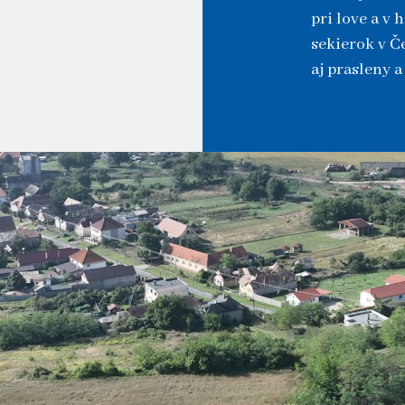
pri love a v
sekierok v Č
aj prasleny 