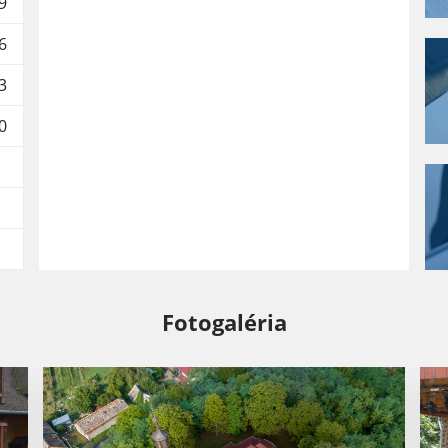
9
6
3
0
Fotogaléria