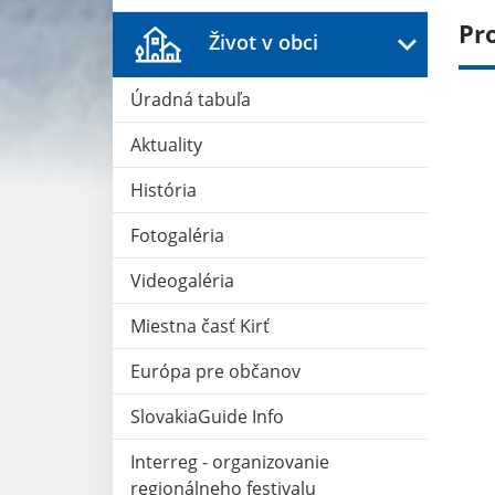
Pr
Život v obci
Úradná tabuľa
Aktuality
História
Fotogaléria
Videogaléria
Miestna časť Kirť
Európa pre občanov
SlovakiaGuide Info
Interreg - organizovanie
regionálneho festivalu