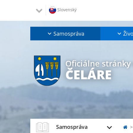
Slovenský
Samospráva
Živo
Oficiálne stránky
ČELÁRE
Samospráva