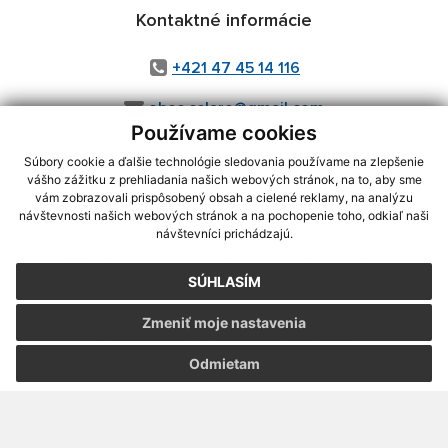
Kontaktné informácie
+421 47 45 14 116
obec.celare@gmail.com
Používame cookies
Súbory cookie a ďalšie technológie sledovania používame na zlepšenie
vášho zážitku z prehliadania našich webových stránok, na to, aby sme
využite možnosť získavania aktuálnych informácií s využitím RSS
,
vám zobrazovali prispôsobený obsah a cielené reklamy, na analýzu
návštevnosti našich webových stránok a na pochopenie toho, odkiaľ naši
CMS systém (redakčný) systém ECHELON 2,
Mapa stránok
,
web portál
,
návštevníci prichádzajú.
webhosting
,
webex.digital, s.r.o.
,
domény
,
registrácia domény
,
spoločnosť webex.digital, s.r.o.
,
technický prevádzkovateľ
SÚHLASÍM
Posledná aktualizácia:
30.07.2026
Zmeniť moje nastavenia
Vytlačiť stránku
|
Vyhlásenie o prístupnosti
Autorské práva
|
Cookies
Odmietam
webdesign
|